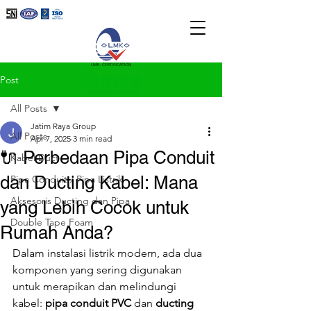
Post
All Posts
Jatim Raya Group
All Posts
Apr 7, 2025
3 min read
🔌 Perbedaan Pipa Conduit
Kabel Duct
dan Ducting Kabel: Mana
Pipa Conduit / Pipa Listrik
Aksesoris Ducting dan Pipa
yang Lebih Cocok untuk
Double Tape Foam
Rumah Anda?
Dalam instalasi listrik modern, ada dua 
komponen yang sering digunakan 
untuk merapikan dan melindungi 
kabel: 
pipa conduit PVC
 dan 
ducting 