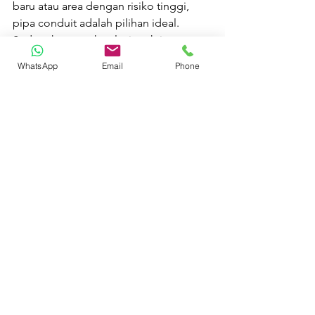
baru atau area dengan risiko tinggi, 
pipa conduit adalah pilihan ideal. 
Sedangkan untuk solusi praktis, cepat, 
dan rapi—ducting kabel adalah 
WhatsApp
Email
Phone
sahabat terbaik Anda.