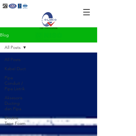
Blog
All Posts
All Posts
Kabel Duct
Pipa
Conduit /
Pipa Listrik
Aksesoris
Ducting
dan Pipa
Double
Tape Foam